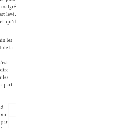
, malgré
est levé,
et qu’il
in les
t de la
’est
 dire
r les
is part
nd
pour
 par