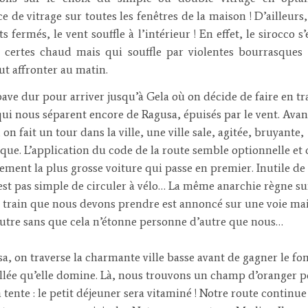
ce de vitrage sur toutes les fenêtres de la maison ! D’ailleurs
ts fermés, le vent souffle à l’intérieur ! En effet, le sirocco s’
 certes chaud mais qui souffle par violentes bourrasques 
ut affronter au matin.
ave dur pour arriver jusqu’à Gela où on décide de faire en tra
ui nous séparent encore de Ragusa, épuisés par le vent. Avan
 on fait un tour dans la ville, une ville sale, agitée, bruyante,
que. L’application du code de la route semble optionnelle et c
ement la plus grosse voiture qui passe en premier. Inutile de
’est pas simple de circuler à vélo… La même anarchie règne su
 le train que nous devons prendre est annoncé sur une voie ma
utre sans que cela n’étonne personne d’autre que nous…
a, on traverse la charmante ville basse avant de gagner le fo
allée qu’elle domine. Là, nous trouvons un champ d’oranger 
a tente : le petit déjeuner sera vitaminé ! Notre route continue