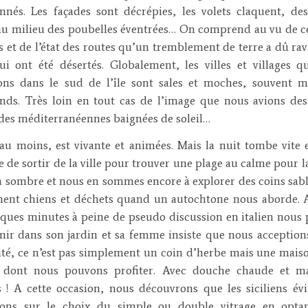
nés. Les façades sont décrépies, les volets claquent, de
au milieu des poubelles éventrées… On comprend au vu de c
 et de l’état des routes qu’un tremblement de terre a dû rav
ui ont été désertés. Globalement, les villes et villages 
ons dans le sud de l’île sont sales et moches, souvent m
ds. Très loin en tout cas de l’image que nous avions des
es méditerranéennes baignées de soleil…
 au moins, est vivante et animées. Mais la nuit tombe vite 
 de sortir de la ville pour trouver une plage au calme pour la 
jà sombre et nous en sommes encore à explorer des coins sa
nent chiens et déchets quand un autochtone nous aborde. 
ques minutes à peine de pseudo discussion en italien nous
ir dans son jardin et sa femme insiste que nous acceptions 
ité, ce n’est pas simplement un coin d’herbe mais une mais
e dont nous pouvons profiter. Avec douche chaude et ma
s ! A cette occasion, nous découvrons que les siciliens évi
tions sur le choix du simple ou double vitrage en opta