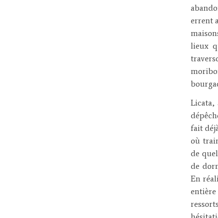
abandon
errent 
maisons
lieux q
travers
moribon
bourgad
Licata,
dépêche
fait dé
où trai
de quel
de dorm
En réal
entièr
ressort
hésita