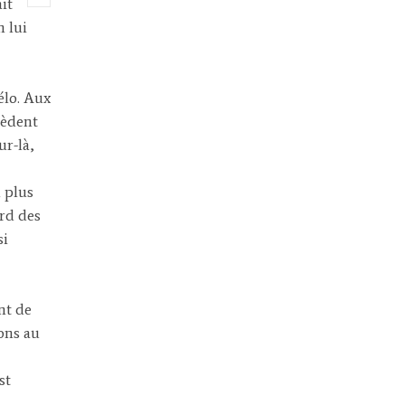
it
n lui
vélo. Aux
cèdent
ur-là,
 plus
ord des
si
nt de
ons au
st