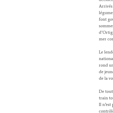
Arrivés
légumes
font go
sommes 
d’Ortig
mer com
Le lend
national
rond un
de jeun
de la vo
De tout
train to
Il n’es
contrôl