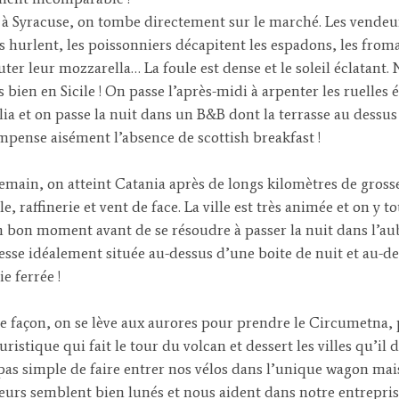
 à Syracuse, on tombe directement sur le marché. Les vendeu
 hurlent, les poissonniers décapitent les espadons, les from
uter leur mozzarella… La foule est dense et le soleil éclatant.
bien en Sicile ! On passe l’après-midi à arpenter les ruelles é
lia et on passe la nuit dans un B&B dont la terrasse au dessus
pense aisément l’absence de scottish breakfast !
emain, on atteint Catania après de longs kilomètres de gross
e, raffinerie et vent de face. La ville est très animée et on y t
 bon moment avant de se résoudre à passer la nuit dans l’au
esse idéalement située au-dessus d’une boite de nuit et au-d
ie ferrée !
e façon, on se lève aux aurores pour prendre le Circumetna, 
uristique qui fait le tour du volcan et dessert les villes qu’il
t pas simple de faire entrer nos vélos dans l’unique wagon mai
eurs semblent bien lunés et nous aident dans notre entrepris