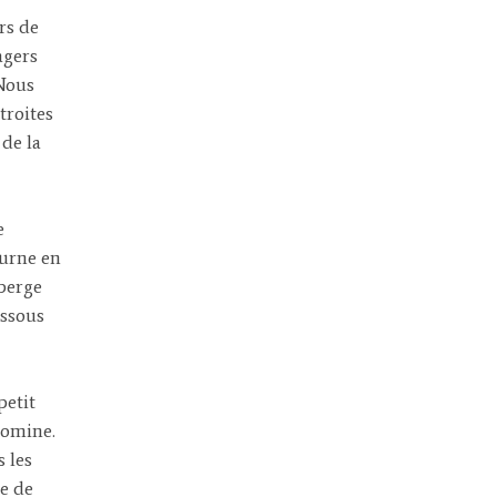
rs de
agers
 Nous
troites
 de la
e
ourne en
berge
essous
petit
 domine.
s les
e de