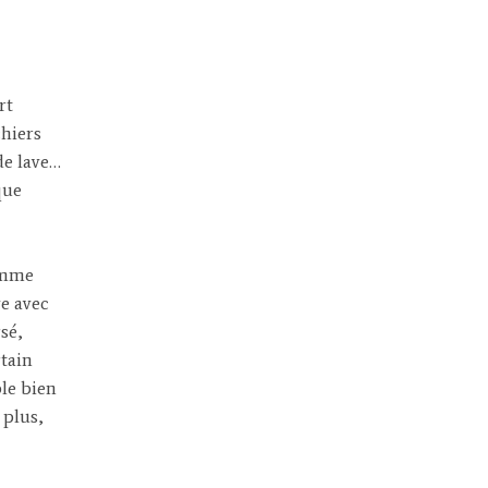
rt
hiers
de lave…
que
omme
ve avec
sé,
tain
ble bien
 plus,