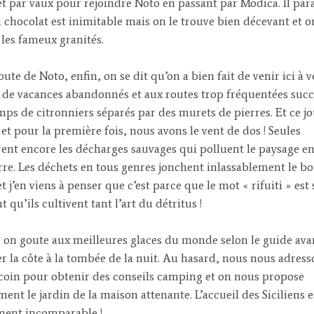
t par vaux pour rejoindre Noto en passant par Modica. Il para
 chocolat est inimitable mais on le trouve bien décevant et o
 les fameux granités.
oute de Noto, enfin, on se dit qu’on a bien fait de venir ici à 
s de vacances abandonnés et aux routes trop fréquentées suc
mps de citronniers séparés par des murets de pierres. Et ce jo
 et pour la première fois, nous avons le vent de dos ! Seules
nt encore les décharges sauvages qui polluent le paysage en
erre. Les déchets en tous genres jonchent inlassablement le b
t j’en viens à penser que c’est parce que le mot « rifuiti » est 
 qu’ils cultivent tant l’art du détritus !
 on goute aux meilleures glaces du monde selon le guide ava
r la côte à la tombée de la nuit. Au hasard, nous nous adress
coin pour obtenir des conseils camping et on nous propose
ment le jardin de la maison attenante. L’accueil des Siciliens e
ment incomparable !