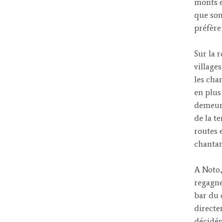
monts e
que son
préfère
Sur la r
village
les cha
en plus
demeure
de la t
routes e
chantant
A Noto,
regagne
bar du 
directe
décidé