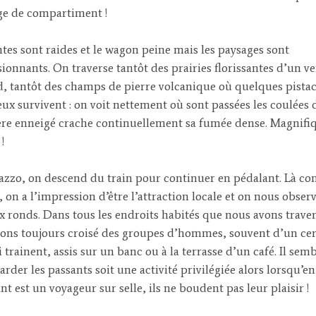
ge de compartiment !
tes sont raides et le wagon peine mais les paysages sont
ionnants. On traverse tantôt des prairies florissantes d’un ve
, tantôt des champs de pierre volcanique où quelques pistac
ux survivent : on voit nettement où sont passées les coulées 
ère enneigé crache continuellement sa fumée dense. Magnifi
 !
zzo, on descend du train pour continuer en pédalant. Là c
s, on a l’impression d’être l’attraction locale et on nous obser
x ronds. Dans tous les endroits habités que nous avons traver
ons toujours croisé des groupes d’hommes, souvent d’un cer
i trainent, assis sur un banc ou à la terrasse d’un café. Il sem
arder les passants soit une activité privilégiée alors lorsqu’en
ant est un voyageur sur selle, ils ne boudent pas leur plaisir !