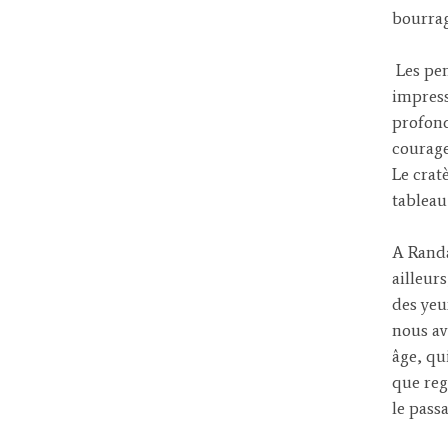
bourra
Les pen
impress
profond
courage
Le crat
tableau
A Randa
ailleur
des yeu
nous av
âge, qu
que reg
le pass