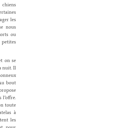
s chiens
ertaines
ager les
que nous
orts ou
 petites
et on se
nuit. Il
blonneux
Au bout
 propose
l’offre.
on toute
telas à
tent les
nt pour