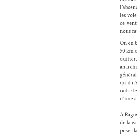
l’absen
les vole
ce vent
nous fa
On en b
50 km q
quitter,
anarchi
général
qu’il n
rails :
d’une a
A Ragus
de la v
poser l