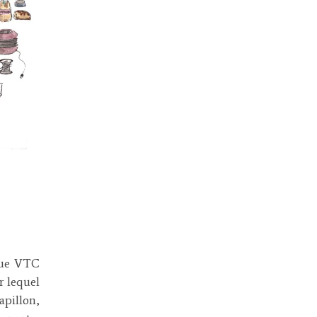
que VTC
 lequel
apillon,