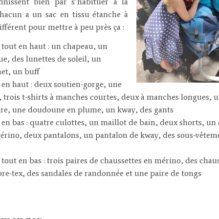
finissent bien par s’habituer à la
Chacun a un sac en tissu étanche à
ifférent pour mettre à peu près ça :
 tout en haut : un chapeau, un
e, des lunettes de soleil, un
et, un buff
 en haut : deux soutien-gorge, une
, trois t-shirts à manches courtes, deux à manches longues, 
ire, une doudoune en plume, un kway, des gants
 en bas : quatre culottes, un maillot de bain, deux shorts, un
érino, deux pantalons, un pantalon de kway, des sous-vêtem
 tout en bas : trois paires de chaussettes en mérino, des chau
ore-tex, des sandales de randonnée et une paire de tongs