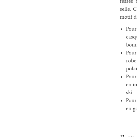
fesses 
selle. 
motif d
Pour
casqu
bonn
Pour
robe
pola
Pour
en m
ski
Pour
en g