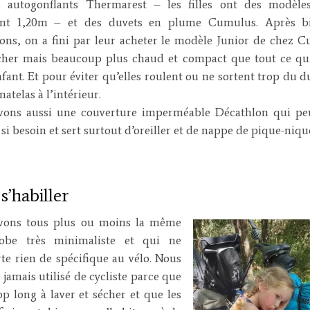
s autogonflants Thermarest – les filles ont des modèle
nt 1,20m – et des duvets en plume Cumulus. Après b
ions, on a fini par leur acheter le modèle Junior de chez 
cher mais beaucoup plus chaud et compact que tout ce qui
fant. Et pour éviter qu’elles roulent ou ne sortent trop du d
atelas à l’intérieur.
vons aussi une couverture imperméable Décathlon qui pe
 si besoin et sert surtout d’oreiller et de nappe de pique-niqu
s’habiller
vons tous plus ou moins la même
robe très minimaliste et qui ne
e rien de spécifique au vélo. Nous
 jamais utilisé de cycliste parce que
rop long à laver et sécher et que les