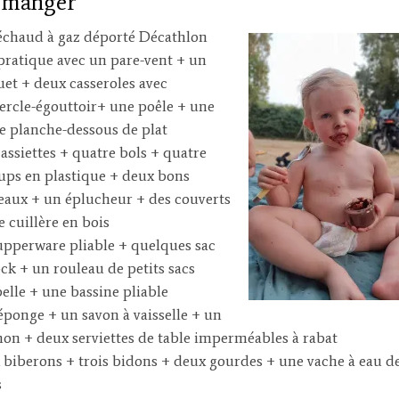
 manger
échaud à gaz déporté Décathlon
 pratique avec un pare-vent + un
uet + deux casseroles avec
ercle-égouttoir+ une poêle + une
te planche-dessous de plat
 assiettes + quatre bols + quatre
ups en plastique + deux bons
eaux + un éplucheur + des couverts
e cuillère en bois
upperware pliable + quelques sac
ock + un rouleau de petits sacs
elle + une bassine pliable
éponge + un savon à vaisselle + un
hon + deux serviettes de table imperméables à rabat
 biberons + trois bidons + deux gourdes + une vache à eau de
s