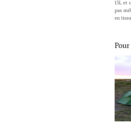
15L et 
pas mél
en tissu
Pour