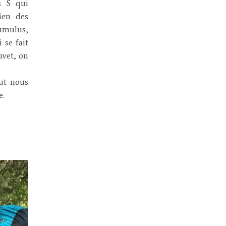
s S qui
ien des
Cumulus,
 se fait
uvet, on
ut nous
e.