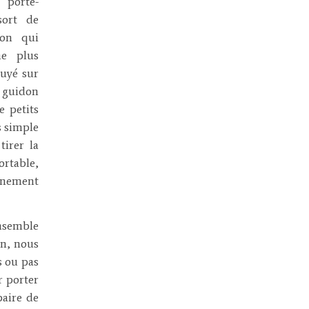
 porte-
sort de
ion qui
e plus
puyé sur
 guidon
e petits
s simple
tirer la
rtable,
nnement
ensemble
on, nous
s ou pas
r porter
paire de