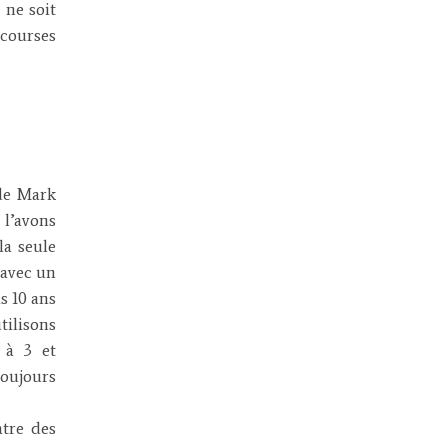
 ne soit
 courses
de Mark
’avons
la seule
avec un
s 10 ans
isons
 à 3 et
toujours
tre des