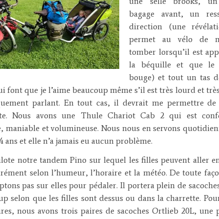
une selle brooks, un
bagage avant, un res
direction (une révélat
permet au vélo de n
tomber lorsqu’il est ap
la béquille et que le
bouge) et tout un tas d
ui font que je l’aime beaucoup même s’il est très lourd et trè
uement parlant. En tout cas, il devrait me permettre de 
tte. Nous avons une Thule Chariot Cab 2 qui est confo
, maniable et volumineuse. Nous nous en servons quotidie
4 ans et elle n’a jamais eu aucun problème.
lote notre tandem Pino sur lequel les filles peuvent aller 
rément selon l’humeur, l’horaire et la météo. De toute faç
tons pas sur elles pour pédaler. Il portera plein de sacoche
p selon que les filles sont dessus ou dans la charrette. Pou
aires, nous avons trois paires de sacoches Ortlieb 20L, une 