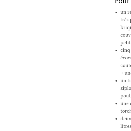
Pour
un r
très
briq
couv
peti
cinq
écoc
cout
+ un
un t
zipl
poub
une 
torc
deux
litre