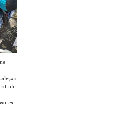
une
 caleçon
ents de
ssures