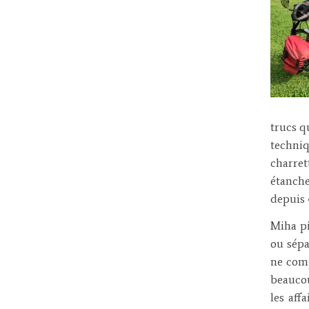
trucs q
techniq
charre
étanche
depuis 
Miha pi
ou sépa
ne comp
beaucou
les aff