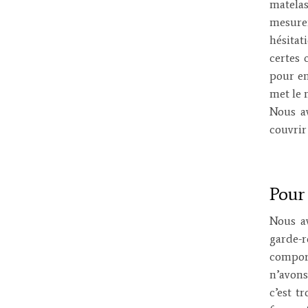
matela
mesure
hésitat
certes 
pour en
met le m
Nous a
couvrir
Pour 
Nous a
garde-
comport
n’avons
c’est t