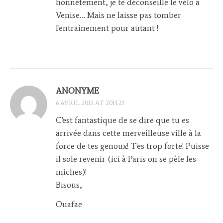
honnêtement, je te déconseille le vélo à
Venise… Mais ne laisse pas tomber
l'entrainement pour autant !
ANONYME
6 AVRIL 2013 AT 20H23
C'est fantastique de se dire que tu es
arrivée dans cette merveilleuse ville à la
force de tes genoux! T'es trop forte! Puisse
il sole revenir (ici à Paris on se pèle les
miches)!
Bisous,
Ouafae